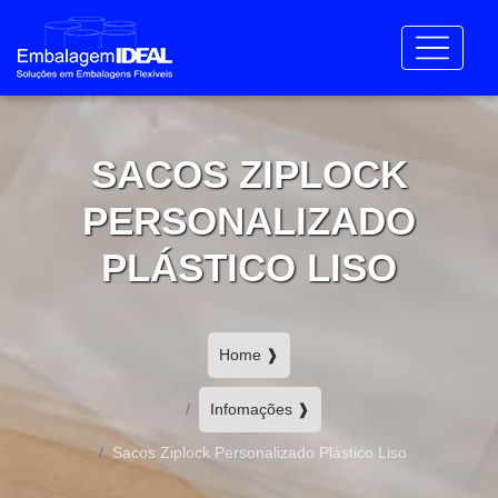
SACOS ZIPLOCK
PERSONALIZADO
PLÁSTICO LISO
Home ❱
Infomações ❱
Sacos Ziplock Personalizado Plástico Liso