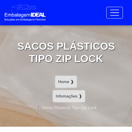
SACOS PLÁSTICOS
TIPO ZIP LOCK
Home ❱
Infomações ❱
Sacos Plásticos Tipo Zip Lock