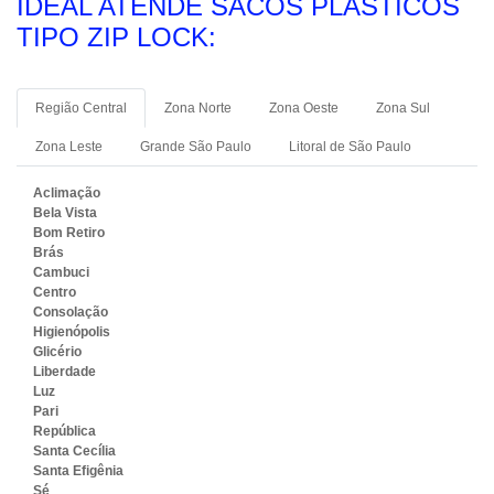
IDEAL ATENDE SACOS PLÁSTICOS
TIPO ZIP LOCK:
Região Central
Zona Norte
Zona Oeste
Zona Sul
Zona Leste
Grande São Paulo
Litoral de São Paulo
Aclimação
Bela Vista
Bom Retiro
Brás
Cambuci
Centro
Consolação
Higienópolis
Glicério
Liberdade
Luz
Pari
República
Santa Cecília
Santa Efigênia
Sé