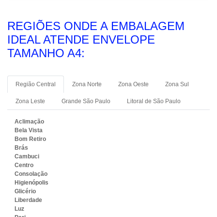
REGIÕES ONDE A EMBALAGEM
IDEAL ATENDE ENVELOPE
TAMANHO A4:
Região Central
Zona Norte
Zona Oeste
Zona Sul
Zona Leste
Grande São Paulo
Litoral de São Paulo
Aclimação
Bela Vista
Bom Retiro
Brás
Cambuci
Centro
Consolação
Higienópolis
Glicério
Liberdade
Luz