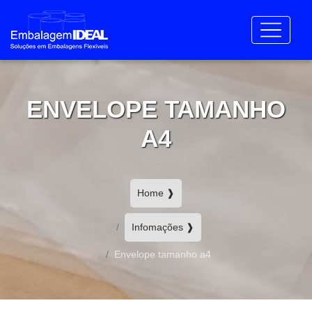
ENVELOPE TAMANHO
A4
Home ❱
Infomações ❱
Envelope tamanho a4