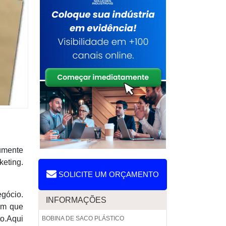
umente
eting.
SOLICITE UM ORÇAMENTO
gócio.
INFORMAÇÕES
um que
to.Aqui
BOBINA DE SACO PLÁSTICO