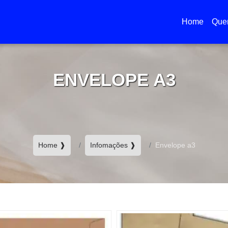
Home
Que
(current)
ENVELOPE A3
Home ❱
Infomações ❱
Envelope a3