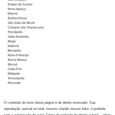
Duque de Caxias
Nova Iguaçu
Niterói
Belford Roxo
São João de Meriti
Campos dos Goytacazes
Petrópolis
Volta Redonda
Magé
Itaboraí
Mesquita
Nova Friburgo
Barra Mansa
Macaé
Cabo Frio
Nilópolis
Teresópolis
Resende
O conteúdo do texto desta página é de direito reservado. Sua
reprodução, parcial ou total, mesmo citando nossos links, é proibida
sem a autorização do autor. Crime de violação de direito autoral – artigo