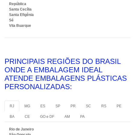
República
Santa Cecília
Santa Efigênia
Sé
Vila Buarque
PRINCIPAIS REGIÕES DO BRASIL
ONDE A EMBALAGEM IDEAL
ATENDE EMBALAGENS PLÁSTICAS
PERSONALIZADAS:
RJ
MG
ES
SP
PR
SC
RS
PE
BA
CE
GO e DF
AM
PA
Rio de Janeiro
São Gonçalo