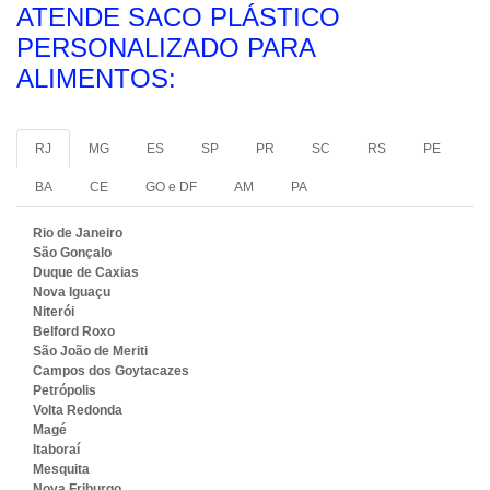
ATENDE SACO PLÁSTICO
PERSONALIZADO PARA
ALIMENTOS:
RJ
MG
ES
SP
PR
SC
RS
PE
BA
CE
GO e DF
AM
PA
Rio de Janeiro
São Gonçalo
Duque de Caxias
Nova Iguaçu
Niterói
Belford Roxo
São João de Meriti
Campos dos Goytacazes
Petrópolis
Volta Redonda
Magé
Itaboraí
Mesquita
Nova Friburgo