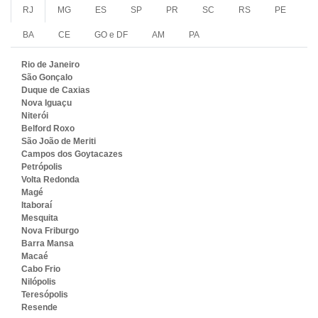
RJ
MG
ES
SP
PR
SC
RS
PE
BA
CE
GO e DF
AM
PA
Rio de Janeiro
São Gonçalo
Duque de Caxias
Nova Iguaçu
Niterói
Belford Roxo
São João de Meriti
Campos dos Goytacazes
Petrópolis
Volta Redonda
Magé
Itaboraí
Mesquita
Nova Friburgo
Barra Mansa
Macaé
Cabo Frio
Nilópolis
Teresópolis
Resende