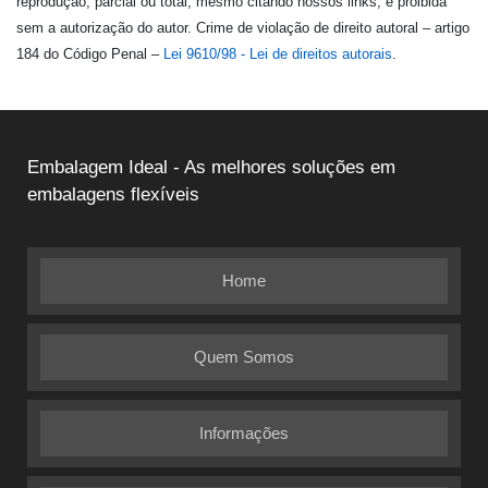
reprodução, parcial ou total, mesmo citando nossos links, é proibida
sem a autorização do autor. Crime de violação de direito autoral – artigo
184 do Código Penal –
Lei 9610/98 - Lei de direitos autorais
.
Embalagem Ideal - As melhores soluções em
embalagens flexíveis
Home
Quem Somos
Informações