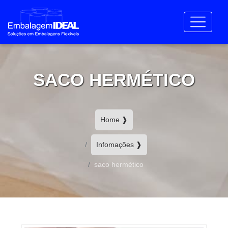
SACO HERMÉTICO
Home ❱
Infomações ❱
saco hermético