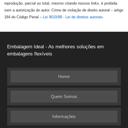
reprodução, parcial ou total, mesmo citando nossos links, é proibida
sem a autorização do autor. Crime de violação de direito autoral – artigo
184 do Código Penal –
Lei 9610/98 - Lei de direitos autorais
.
Embalagem Ideal - As melhores soluções em
embalagens flexíveis
Home
Quem Somos
Informações