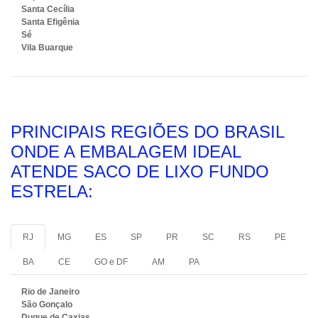
Santa Cecília
Santa Efigênia
Sé
Vila Buarque
PRINCIPAIS REGIÕES DO BRASIL
ONDE A EMBALAGEM IDEAL
ATENDE SACO DE LIXO FUNDO
ESTRELA:
RJ
MG
ES
SP
PR
SC
RS
PE
BA
CE
GO e DF
AM
PA
Rio de Janeiro
São Gonçalo
Duque de Caxias