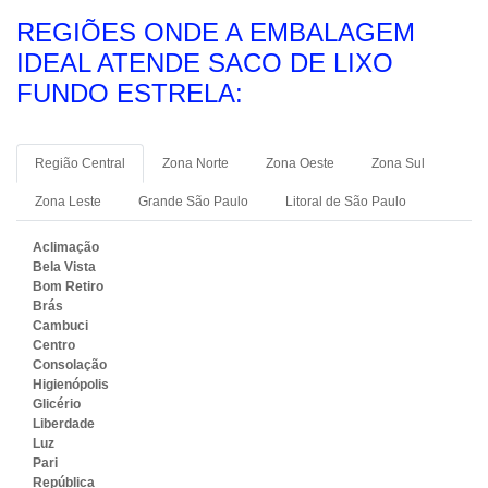
REGIÕES ONDE A EMBALAGEM
IDEAL ATENDE SACO DE LIXO
FUNDO ESTRELA:
Região Central
Zona Norte
Zona Oeste
Zona Sul
Zona Leste
Grande São Paulo
Litoral de São Paulo
Aclimação
Bela Vista
Bom Retiro
Brás
Cambuci
Centro
Consolação
Higienópolis
Glicério
Liberdade
Luz
Pari
República