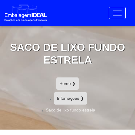
SACO DE LIXO FUNDO
ESTRELA
Home ❱
Infomações ❱
Saco de lixo fundo estrela