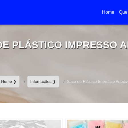
Home
Que
(current)
DE PLÁSTICO IMPRESSO A
Home ❱
Infomações ❱
Saco de Plástico Impresso Adesiv