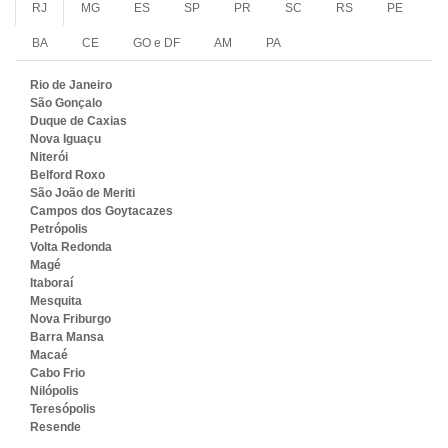
RJ
MG
ES
SP
PR
SC
RS
PE
BA
CE
GO e DF
AM
PA
Rio de Janeiro
São Gonçalo
Duque de Caxias
Nova Iguaçu
Niterói
Belford Roxo
São João de Meriti
Campos dos Goytacazes
Petrópolis
Volta Redonda
Magé
Itaboraí
Mesquita
Nova Friburgo
Barra Mansa
Macaé
Cabo Frio
Nilópolis
Teresópolis
Resende