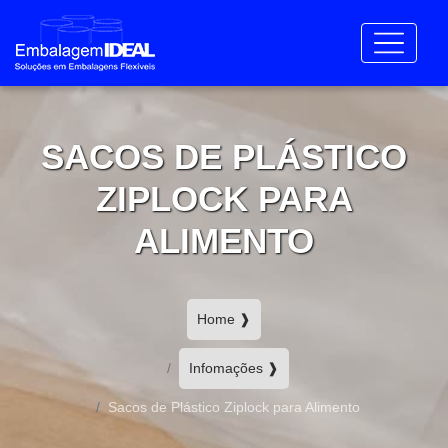
SACOS DE PLÁSTICO
ZIPLOCK PARA
ALIMENTO
Home ❱
Infomações ❱
Sacos de Plástico Ziplock para Alimento