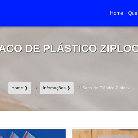
Home
Que
(current)
ACO DE PLÁSTICO ZIPLO
Home ❱
Infomações ❱
Saco de Plástico Ziplock