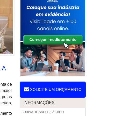
 A
onta de
SOLICITE UM ORÇAMENTO
e maior
a pelas
INFORMAÇÕES
nteúdo.
BOBINA DE SACO PLÁSTICO
hamento