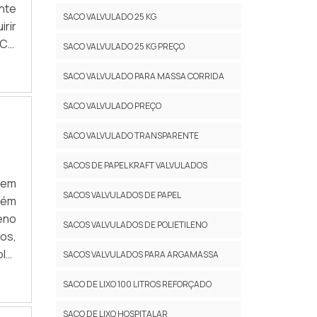
ente
ões
s é
SACO VALVULADO 25 KG
rir
tem
e e
ACO
ado
SACO VALVULADO 25 KG PREÇO
ico
a e
SACO VALVULADO PARA MASSA CORRIDA
tra
r de
aco
 de
SACO VALVULADO PREÇO
oco
são
nte,
is;
SACO VALVULADO TRANSPARENTE
ços
ADE
SACOS DE PAPEL KRAFT VALVULADOS
sam
rar
 em
ara
, a
SACOS VALVULADOS DE PAPEL
Além
ido
big
eno
a a
com
SACOS VALVULADOS DE POLIETILENO
os,
 com
cas
lo:
ões
SACOS VALVULADOS PARA ARGAMASSA
são
lts-
tem
 as
SACO DE LIXO 100 LITROS REFORÇADO
Lixo
ndo
res
de.
cia
SACO DE LIXO HOSPITALAR