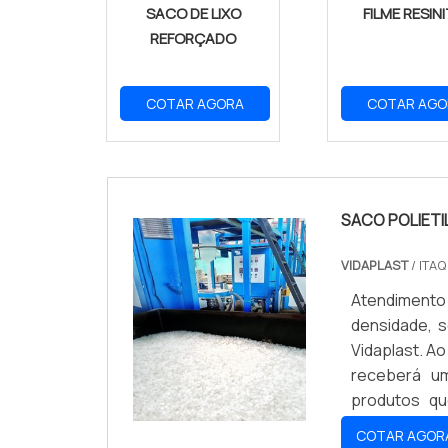
SACO DE LIXO
FILME RESIN
REFORÇADO
COTAR AGORA
COTAR AGO
SACO POLIETI
VIDAPLAST
/ ITA
Atendimento 
densidade, 
Vidaplast. A
receberá um
produtos qu
polietileno 
COTAR AGOR