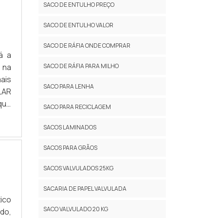
SACO DE ENTULHO PREÇO
ade
 em
SACO DE ENTULHO VALOR
.Há
ia,
SACO DE RÁFIA ONDE COMPRAR
á a
 se
 na
SACO DE RÁFIA PARA MILHO
res
ais
ndo
SACO PARA LENHA
LAR
que
que
io,
SACO PARA RECICLAGEM
. A
esa
em,
SACOS LAMINADOS
uma
são
 de
SACOS PARA GRÃOS
que
era
nos
 NO
SACOS VALVULADOS 25KG
 da
ara
ido
SACARIA DE PAPEL VALVULADA
ta,
ico
a a
e e
SACO VALVULADO 20 KG
do,
 com
ais