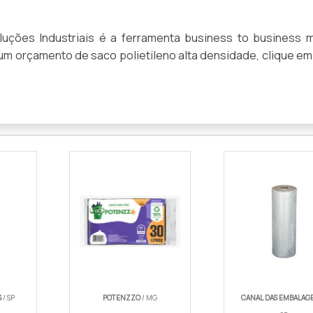
uções Industriais é a ferramenta business to business m
r um orçamento de saco polietileno alta densidade, clique e
S
/ SP
POTENZZO
/ MG
CANAL DAS EMBALAG