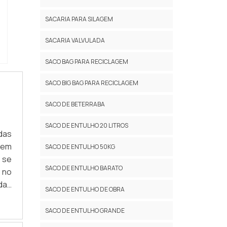
 as
ens
SACARIA PARA SILAGEM
e e
eus
SACARIA VALVULADA
tos
SACO BAG PARA RECICLAGEM
 de
ala
SACO BIG BAG PARA RECICLAGEM
tes
olo
SACO DE BETERRABA
ima
dos
SACO DE ENTULHO 20 LITROS
das
o, e
dem
SACO DE ENTULHO 50KG
ção
 se
SACO DE ENTULHO BARATO
 no
das
SACO DE ENTULHO DE OBRA
ara
BRE
SACO DE ENTULHO GRANDE
sos