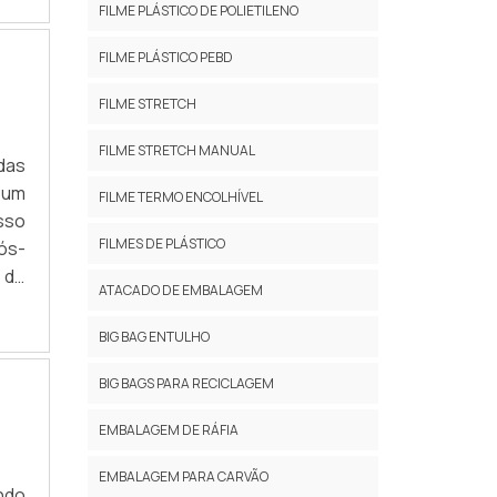
ENO
FILME PLÁSTICO DE POLIETILENO
tes
 as
FILME PLÁSTICO PEBD
para
FILME STRETCH
ras
a e
FILME STRETCH MANUAL
das
er:
 um
 de
FILME TERMO ENCOLHÍVEL
sso
leno
FILMES DE PLÁSTICO
pós-
s e
 do
cam
ATACADO DE EMBALAGEM
 de
o a
 DE
los
BIG BAG ENTULHO
nar
ens
BIG BAGS PARA RECICLAGEM
são
r a
ndo
ADE
EMBALAGEM DE RÁFIA
ras
ara
a e
ico
EMBALAGEM PARA CARVÃO
ndo