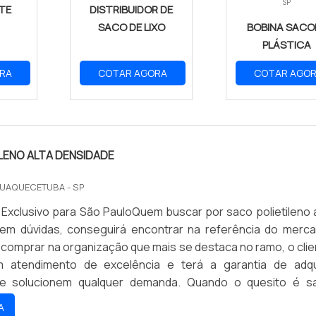
SP
ITE
DISTRIBUIDOR DE
SACO DE LIXO
BOBINA SACO
PLÁSTICA
RA
COTAR AGORA
COTAR AGO
LENO ALTA DENSIDADE
QUAQUECETUBA - SP
Exclusivo para São PauloQuem buscar por saco polietileno a
sem dúvidas, conseguirá encontrar na referência do merca
o comprar na organização que mais se destaca no ramo, o cli
 atendimento de excelência e terá a garantia de adqui
e solucionem qualquer demanda. Quando o quesito é s
alta densidade, na Vidaplast o cliente encontrará precisão 
A