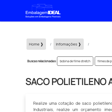
>
Home ❱
Infomações ❱
saco poliet
Buscas relacionadas:
bobina de filme stretch
filmes de p
SACO POLIETILENO 
Realize uma cotação de saco polietilen
Industriais, realize um orçamento i