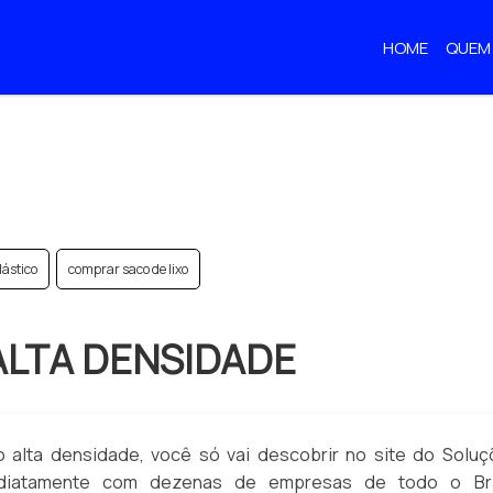
HOME
QUEM
(CURRENT)
ileno alta densidade
lástico
comprar saco de lixo
ALTA DENSIDADE
o alta densidade, você só vai descobrir no site do Solu
mediatamente com dezenas de empresas de todo o Bra