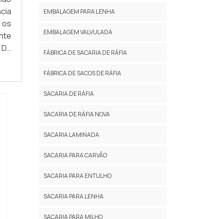
tra
to-
cia
es;
EMBALAGEM PARA LENHA
gue
 os
 de
ção
EMBALAGEM VALVULADA
nte
s e
nto
 DE
 de
 de
FÁBRICA DE SACARIA DE RÁFIA
uma
o a
es e
s é
FÁBRICA DE SACOS DE RÁFIA
ara
 do
SACARIA DE RÁFIA
 em
ara
utos
das
SACARIA DE RÁFIA NOVA
ça,
ões
esa
ada
SACARIA LAMINADA
uma
 um
SACARIA PARA CARVÃO
 de
s e
. A
ram
SACARIA PARA ENTULHO
ente
o a
 de
 se
SACARIA PARA LENHA
s a
 de
SACARIA PARA MILHO