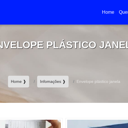
Home
Que
(current)
NVELOPE PLÁSTICO JANE
Home ❱
Infomações ❱
Envelope plástico janela