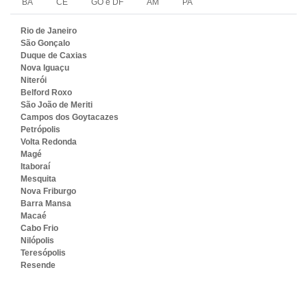
BA
CE
GO e DF
AM
PA
Rio de Janeiro
São Gonçalo
Duque de Caxias
Nova Iguaçu
Niterói
Belford Roxo
São João de Meriti
Campos dos Goytacazes
Petrópolis
Volta Redonda
Magé
Itaboraí
Mesquita
Nova Friburgo
Barra Mansa
Macaé
Cabo Frio
Nilópolis
Teresópolis
Resende