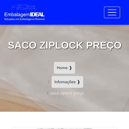
SACO ZIPLOCK PREÇO
Home ❱
Infomações ❱
saco ziplock preço