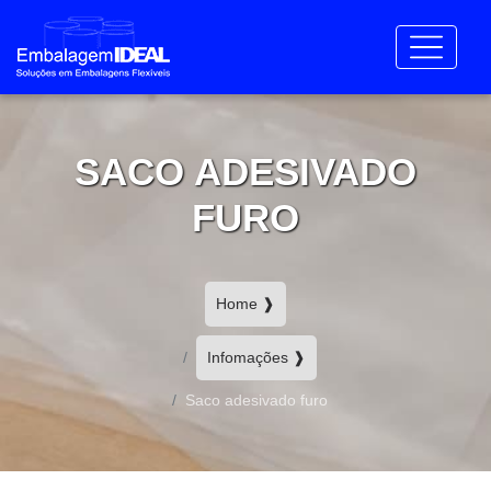
SACO ADESIVADO
FURO
Home ❱
Infomações ❱
Saco adesivado furo