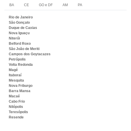
BA
CE
GO e DF
AM
PA
Rio de Janeiro
São Gonçalo
Duque de Caxias
Nova Iguaçu
Niterói
Belford Roxo
São João de Meriti
Campos dos Goytacazes
Petrópolis
Volta Redonda
Magé
Itaboraí
Mesquita
Nova Friburgo
Barra Mansa
Macaé
Cabo Frio
Nilópolis
Teresópolis
Resende