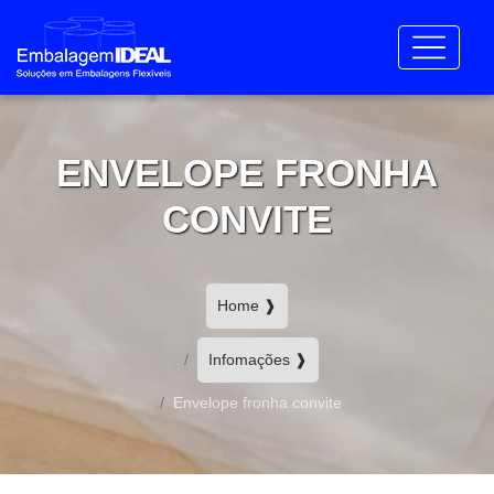
ENVELOPE FRONHA
CONVITE
Home ❱
Infomações ❱
Envelope fronha convite