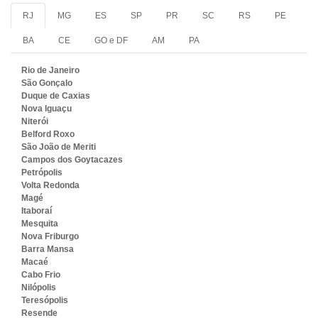
RJ
MG
ES
SP
PR
SC
RS
PE
BA
CE
GO e DF
AM
PA
Rio de Janeiro
São Gonçalo
Duque de Caxias
Nova Iguaçu
Niterói
Belford Roxo
São João de Meriti
Campos dos Goytacazes
Petrópolis
Volta Redonda
Magé
Itaboraí
Mesquita
Nova Friburgo
Barra Mansa
Macaé
Cabo Frio
Nilópolis
Teresópolis
Resende