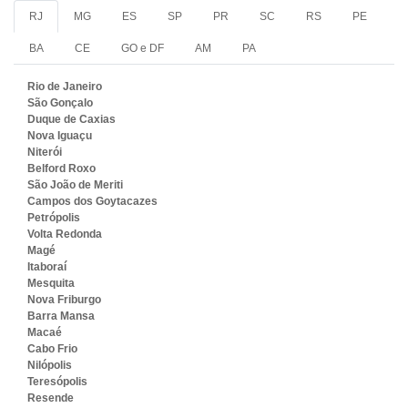
RJ
MG
ES
SP
PR
SC
RS
PE
BA
CE
GO e DF
AM
PA
Rio de Janeiro
São Gonçalo
Duque de Caxias
Nova Iguaçu
Niterói
Belford Roxo
São João de Meriti
Campos dos Goytacazes
Petrópolis
Volta Redonda
Magé
Itaboraí
Mesquita
Nova Friburgo
Barra Mansa
Macaé
Cabo Frio
Nilópolis
Teresópolis
Resende