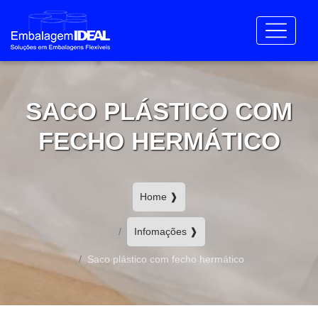
SACO PLÁSTICO COM
FECHO HERMÁTICO
Home ❱
Infomações ❱
Saco plástico com fecho hermático