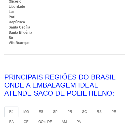
Glicério
Liberdade
Luz
Pari
República
Santa Cecília
Santa Efigênia
Sé
Vila Buarque
PRINCIPAIS REGIÕES DO BRASIL
ONDE A EMBALAGEM IDEAL
ATENDE SACO DE POLIETILENO:
RJ
MG
ES
SP
PR
SC
RS
PE
BA
CE
GO e DF
AM
PA