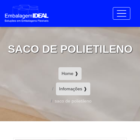
SACO DE POLIETILENO
Home ❱
Infomações ❱
saco de polietileno