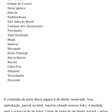
Duque de Caxias
Nova Iguaçu
Niterói
Belford Roxo
São João de Meriti
Campos dos Goytacazes
Petrópolis
Volta Redonda
Magé
Itaboraí
Mesquita
Nova Friburgo
Barra Mansa
Macaé
Cabo Frio
Nilópolis
Teresópolis
Resende
O conteúdo do texto desta página é de direito reservado. Sua
reprodução, parcial ou total, mesmo citando nossos links, é proibida
sem a autorização do autor. Crime de violação de direito autoral – artigo