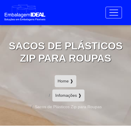
SACOS DE PLÁSTICOS
ZIP PARA ROUPAS
Home ❱
Infomações ❱
Sacos de Plásticos Zip para Roupas