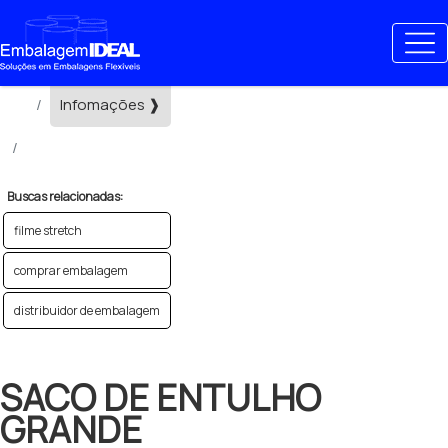
Home ❱
Infomações ❱
saco de entulho grande
Buscas relacionadas:
filme stretch
comprar embalagem
distribuidor de embalagem
SACO DE ENTULHO
GRANDE