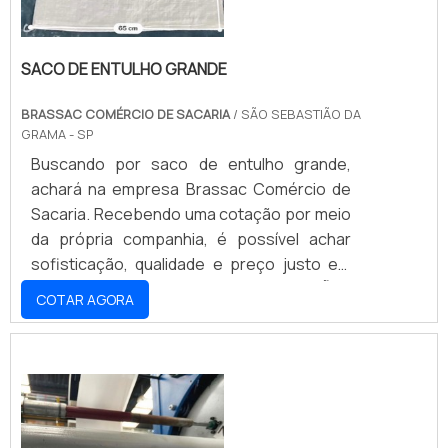
SACO DE ENTULHO GRANDE
BRASSAC COMÉRCIO DE SACARIA
/ SÃO SEBASTIÃO DA
GRAMA - SP
Buscando por saco de entulho grande,
achará na empresa Brassac Comércio de
Sacaria. Recebendo uma cotação por meio
da própria companhia, é possível achar
sofisticação, qualidade e preço justo em
um só lugar.MAIS INFORMAÇÕES
COTAR AGORA
RELEVANTES SOBRE O SACO DE ENTULHO
GRANDESe alguém quer achar saco de
entulho grande em uma empresa
comprometida com seus serviços,
encontra na internet a Brassac Comércio
de Sacaria. Na companhia é possível