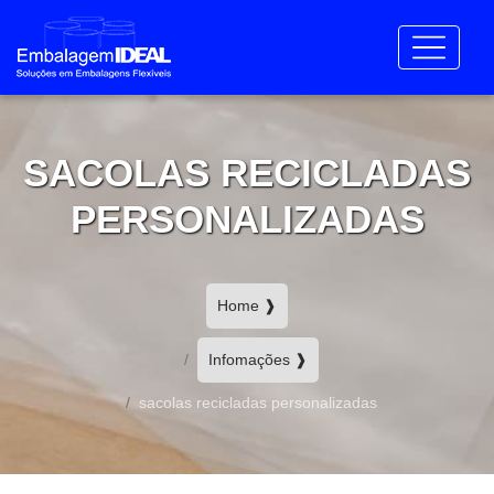
SACOLAS RECICLADAS
PERSONALIZADAS
Home ❱
Infomações ❱
sacolas recicladas personalizadas