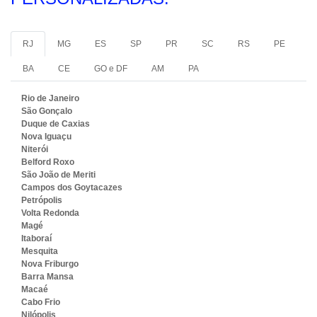
RJ
MG
ES
SP
PR
SC
RS
PE
BA
CE
GO e DF
AM
PA
Rio de Janeiro
São Gonçalo
Duque de Caxias
Nova Iguaçu
Niterói
Belford Roxo
São João de Meriti
Campos dos Goytacazes
Petrópolis
Volta Redonda
Magé
Itaboraí
Mesquita
Nova Friburgo
Barra Mansa
Macaé
Cabo Frio
Nilópolis