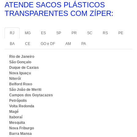
ATENDE SACOS PLÁSTICOS
TRANSPARENTES COM ZÍPER:
RJ
MG
ES
SP
PR
SC
RS
PE
BA
CE
GO e DF
AM
PA
Rio de Janeiro
São Gonçalo
Duque de Caxias
Nova Iguaçu
Niterói
Belford Roxo
São João de Meriti
Campos dos Goytacazes
Petrópolis
Volta Redonda
Magé
Itaboraí
Mesquita
Nova Friburgo
Barra Mansa