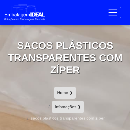
SACOS PLÁSTICOS
TRANSPARENTES COM
ZÍPER
Home ❱
Infomações ❱
sacos plásticos transparentes com zíper