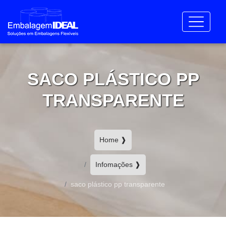
SACO PLÁSTICO PP
TRANSPARENTE
Home ❱
Infomações ❱
saco plástico pp transparente