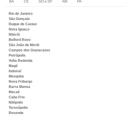
BA
CE
GO e DF
AM
PA
Rio de Janeiro
São Gonçalo
Duque de Caxias
Nova Iguaçu
Niterói
Belford Roxo
São João de Meriti
Campos dos Goytacazes
Petrópolis
Volta Redonda
Magé
Itaboraí
Mesquita
Nova Friburgo
Barra Mansa
Macaé
Cabo Frio
Nilópolis
Teresópolis
Resende