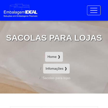
SACOLAS PARA LOJAS
Home ❱
Infomações ❱
Sacolas para lojas