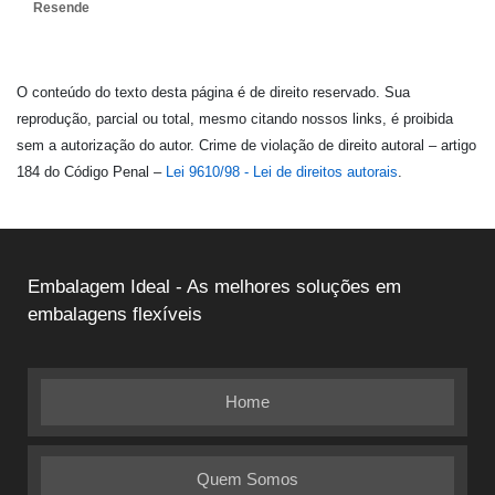
Resende
O conteúdo do texto desta página é de direito reservado. Sua
reprodução, parcial ou total, mesmo citando nossos links, é proibida
sem a autorização do autor. Crime de violação de direito autoral – artigo
184 do Código Penal –
Lei 9610/98 - Lei de direitos autorais
.
Embalagem Ideal - As melhores soluções em
embalagens flexíveis
Home
Quem Somos