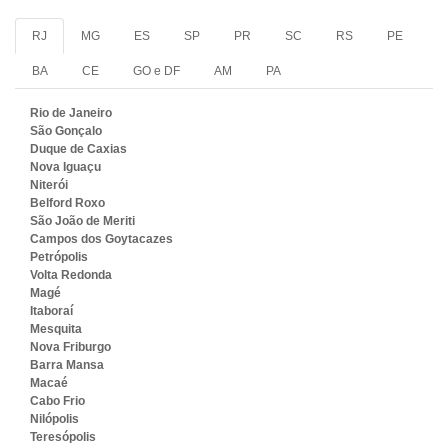
RJ
MG
ES
SP
PR
SC
RS
PE
BA
CE
GO e DF
AM
PA
Rio de Janeiro
São Gonçalo
Duque de Caxias
Nova Iguaçu
Niterói
Belford Roxo
São João de Meriti
Campos dos Goytacazes
Petrópolis
Volta Redonda
Magé
Itaboraí
Mesquita
Nova Friburgo
Barra Mansa
Macaé
Cabo Frio
Nilópolis
Teresópolis