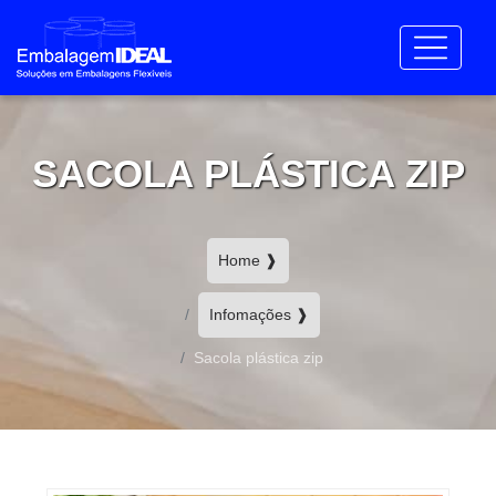
SACOLA PLÁSTICA ZIP
Home ❱
Infomações ❱
Sacola plástica zip