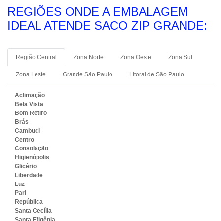
REGIÕES ONDE A EMBALAGEM
IDEAL ATENDE SACO ZIP GRANDE:
Região Central
Zona Norte
Zona Oeste
Zona Sul
Zona Leste
Grande São Paulo
Litoral de São Paulo
Aclimação
Bela Vista
Bom Retiro
Brás
Cambuci
Centro
Consolação
Higienópolis
Glicério
Liberdade
Luz
Pari
República
Santa Cecília
Santa Efigênia