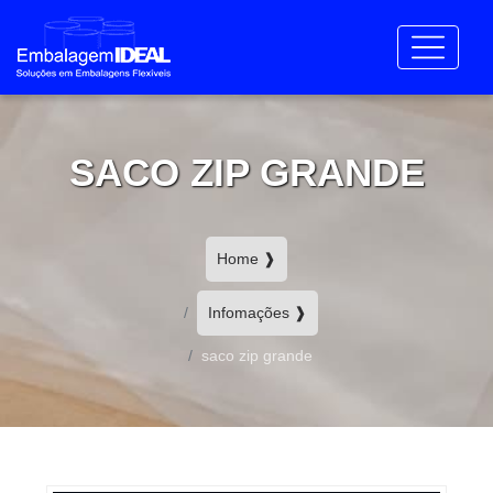
SACO ZIP GRANDE
Home ❱
Infomações ❱
saco zip grande