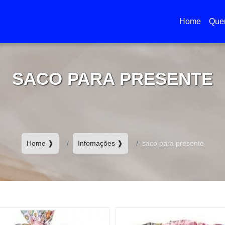
Home
Que
(current)
SACO PARA PRESENTE
Home ❱
Infomações ❱
saco para presente