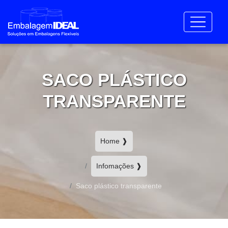
SACO PLÁSTICO
TRANSPARENTE
Home ❱
Infomações ❱
Saco plástico transparente