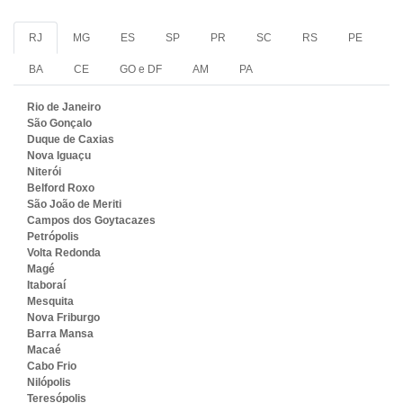
RJ
MG
ES
SP
PR
SC
RS
PE
BA
CE
GO e DF
AM
PA
Rio de Janeiro
São Gonçalo
Duque de Caxias
Nova Iguaçu
Niterói
Belford Roxo
São João de Meriti
Campos dos Goytacazes
Petrópolis
Volta Redonda
Magé
Itaboraí
Mesquita
Nova Friburgo
Barra Mansa
Macaé
Cabo Frio
Nilópolis
Teresópolis