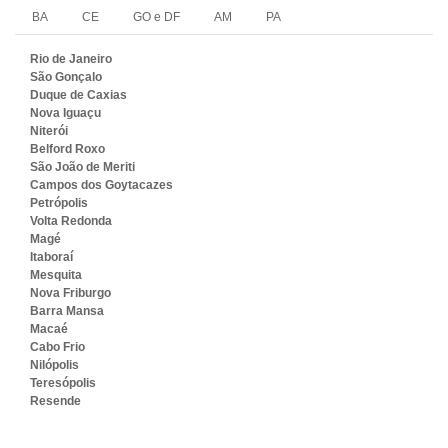
BA
CE
GO e DF
AM
PA
Rio de Janeiro
São Gonçalo
Duque de Caxias
Nova Iguaçu
Niterói
Belford Roxo
São João de Meriti
Campos dos Goytacazes
Petrópolis
Volta Redonda
Magé
Itaboraí
Mesquita
Nova Friburgo
Barra Mansa
Macaé
Cabo Frio
Nilópolis
Teresópolis
Resende