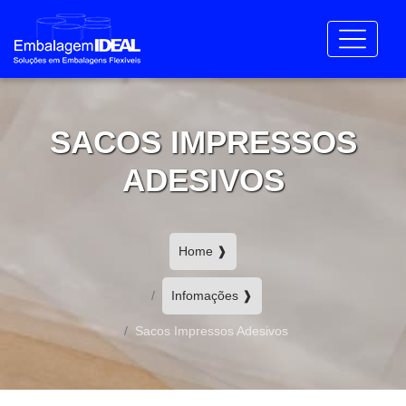
SACOS IMPRESSOS
ADESIVOS
Home ❱
Infomações ❱
Sacos Impressos Adesivos