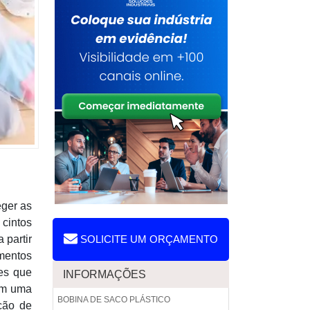
eger as
 cintos
 partir
SOLICITE UM ORÇAMENTO
mentos
ões que
INFORMAÇÕES
 em uma
BOBINA DE SACO PLÁSTICO
ção de