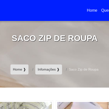
Home
Que
(current)
SACO ZIP DE ROUPA
Home ❱
Infomações ❱
Saco Zip de Roupa