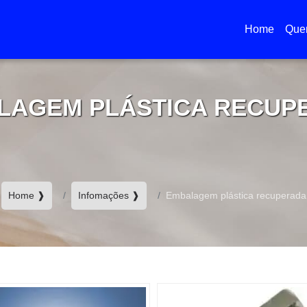
Home
Que
(current)
LAGEM PLÁSTICA RECUP
Home ❱
Infomações ❱
Embalagem plástica recuperada