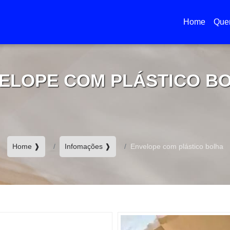
Home
Que
(current)
ELOPE COM PLÁSTICO B
Home ❱
Infomações ❱
Envelope com plástico bolha