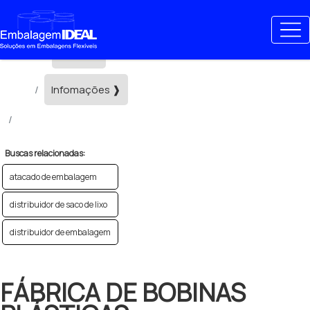
>
Home ❱
Infomações ❱
fábrica de bobinas plásticas
Buscas relacionadas:
atacado de embalagem
distribuidor de saco de lixo
distribuidor de embalagem
FÁBRICA DE BOBINAS