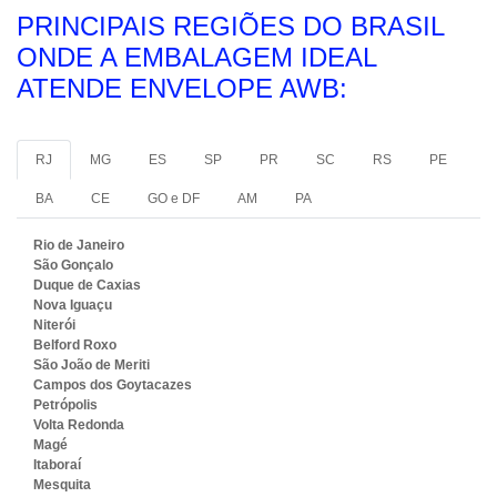
PRINCIPAIS REGIÕES DO BRASIL
ONDE A EMBALAGEM IDEAL
ATENDE ENVELOPE AWB:
RJ
MG
ES
SP
PR
SC
RS
PE
BA
CE
GO e DF
AM
PA
Rio de Janeiro
São Gonçalo
Duque de Caxias
Nova Iguaçu
Niterói
Belford Roxo
São João de Meriti
Campos dos Goytacazes
Petrópolis
Volta Redonda
Magé
Itaboraí
Mesquita