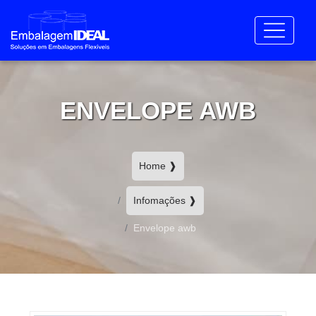
ENVELOPE AWB
Home ❱
Infomações ❱
Envelope awb