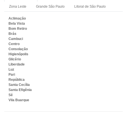
Zona Leste
Grande São Paulo
Litoral de São Paulo
Aclimação
Bela Vista
Bom Retiro
Brás
Cambuci
Centro
Consolação
Higienópolis
Glicério
Liberdade
Luz
Pari
República
Santa Cecília
Santa Efigênia
Sé
Vila Buarque