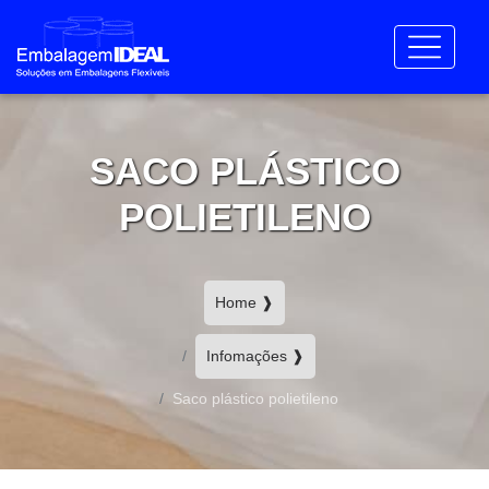
SACO PLÁSTICO
POLIETILENO
Home ❱
Infomações ❱
Saco plástico polietileno