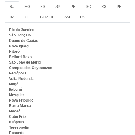
RJ
MG
ES
SP
PR
SC
RS
PE
BA
CE
GO e DF
AM
PA
Rio de Janeiro
São Gonçalo
Duque de Caxias
Nova Iguaçu
Niterói
Belford Roxo
São João de Meriti
Campos dos Goytacazes
Petrópolis
Volta Redonda
Magé
Itaboraí
Mesquita
Nova Friburgo
Barra Mansa
Macaé
Cabo Frio
Nilópolis
Teresópolis
Resende