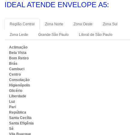
IDEAL ATENDE ENVELOPE A5:
Região Central
Zona Norte
Zona Oeste
Zona Sul
Zona Leste
Grande São Paulo
Litoral de São Paulo
Aclimação
Bela Vista
Bom Retiro
Brás
Cambuci
Centro
Consolação
Higienópolis
Glicério
Liberdade
Luz
Pari
República
Santa Cecília
Santa Efigênia
Sé
Vila Buarque