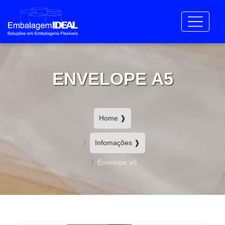
ENVELOPE A5
Home ❱
Infomações ❱
Envelope a5