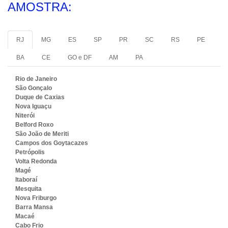
AMOSTRA:
RJ
MG
ES
SP
PR
SC
RS
PE
BA
CE
GO e DF
AM
PA
Rio de Janeiro
São Gonçalo
Duque de Caxias
Nova Iguaçu
Niterói
Belford Roxo
São João de Meriti
Campos dos Goytacazes
Petrópolis
Volta Redonda
Magé
Itaboraí
Mesquita
Nova Friburgo
Barra Mansa
Macaé
Cabo Frio