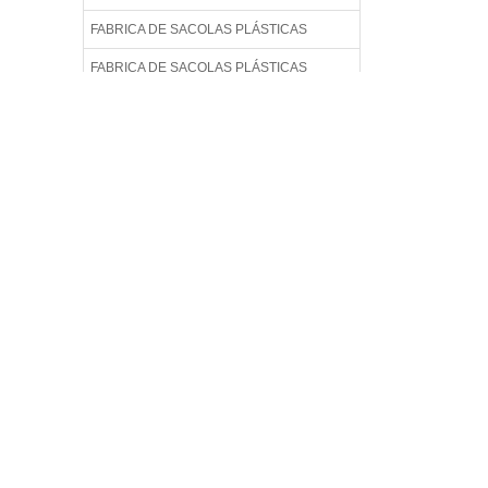
FABRICA DE SACOLAS PLÁSTICAS
FABRICA DE SACOLAS PLÁSTICAS
PERSONALIZADAS
FABRICA DE SACOLAS PLÁSTICAS
RECICLADAS
FABRICA DE SACOLAS PLÁSTICAS
RECICLADAS EM SP
FABRICA DE SACOLAS RECICLADAS
FABRICA DE SACOLAS RECICLÁVEIS
FABRICA DE SACOS
FÁBRICA DE SACOS PLÁSTICO
FABRICA DE SACOS PLÁSTICOS EM SP
FABRICA SACOLAS PLÁSTICAS
FABRICA SACOLAS PLÁSTICAS