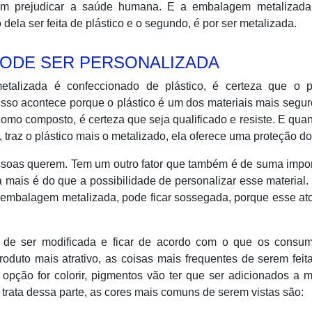
 bem prejudicar a saúde humana. E a embalagem metalizada
to dela ser feita de plástico e o segundo, é por ser metalizada.
ODE SER PERSONALIZADA
lizada é confeccionado de plástico, é certeza que o p
Isso acontece porque o plástico é um dos materiais mais segu
 como composto, é certeza que seja qualificado e resiste. E qu
traz o plástico mais o metalizado, ela oferece uma proteção d
ssoas querem. Tem um outro fator que também é de suma impo
 mais é do que a possibilidade de personalizar esse material.
 a embalagem metalizada, pode ficar sossegada, porque esse at
 de ser modificada e ficar de acordo com o que os consum
oduto mais atrativo, as coisas mais frequentes de serem feit
 opção for colorir, pigmentos vão ter que ser adicionados a m
rata dessa parte, as cores mais comuns de serem vistas são: