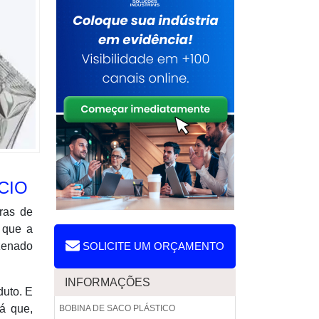
CIO
ras de
 que a
azenado
SOLICITE UM ORÇAMENTO
INFORMAÇÕES
duto. E
á que,
BOBINA DE SACO PLÁSTICO