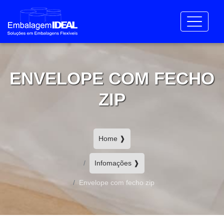
ENVELOPE COM FECHO
ZIP
Home ❱
Infomações ❱
Envelope com fecho zip