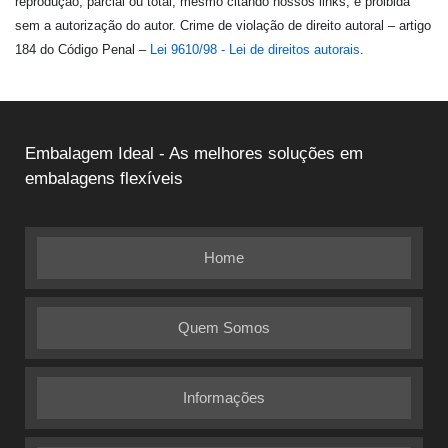
reprodução, parcial ou total, mesmo citando nossos links, é proibida
sem a autorização do autor. Crime de violação de direito autoral – artigo
184 do Código Penal –
Lei 9610/98 - Lei de direitos autorais
.
Embalagem Ideal - As melhores soluções em
embalagens flexíveis
Home
Quem Somos
Informações