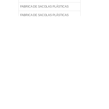
FABRICA DE SACOLAS PLÁSTICAS
FABRICA DE SACOLAS PLÁSTICAS
PERSONALIZADAS
FABRICA DE SACOLAS PLÁSTICAS
RECICLADAS
FABRICA DE SACOLAS PLÁSTICAS
RECICLADAS EM SP
FABRICA DE SACOLAS RECICLADAS
FABRICA DE SACOLAS RECICLÁVEIS
FABRICA DE SACOS
FÁBRICA DE SACOS PLÁSTICO
FABRICA DE SACOS PLÁSTICOS EM SP
FABRICA SACOLAS PLÁSTICAS
FABRICA SACOLAS PLÁSTICAS