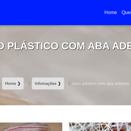
Home
Que
(current)
 PLÁSTICO COM ABA AD
Home ❱
Infomações ❱
saco plástico com aba adesiva