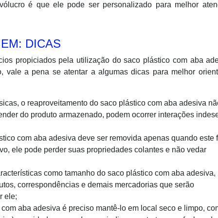
invólucro é que ele pode ser personalizado para melhor ate
EM: DICAS
cios propiciados pela utilização do saco plástico com aba ad
o, vale a pena se atentar a algumas dicas para melhor orien
ísicas, o reaproveitamento do saco plástico com aba adesiva n
epender do produto armazenado, podem ocorrer interações indes
ástico com aba adesiva deve ser removida apenas quando este f
sivo, ele pode perder suas propriedades colantes e não vedar
aracterísticas como tamanho do saco plástico com aba adesiva
utos, correspondências e demais mercadorias que serão
 ele;
o com aba adesiva é preciso mantê-lo em local seco e limpo, co