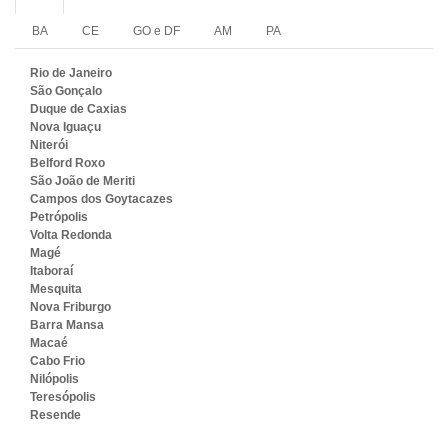
BA
CE
GO e DF
AM
PA
Rio de Janeiro
São Gonçalo
Duque de Caxias
Nova Iguaçu
Niterói
Belford Roxo
São João de Meriti
Campos dos Goytacazes
Petrópolis
Volta Redonda
Magé
Itaboraí
Mesquita
Nova Friburgo
Barra Mansa
Macaé
Cabo Frio
Nilópolis
Teresópolis
Resende