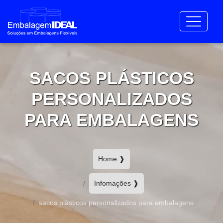
SACOS PLÁSTICOS
PERSONALIZADOS
PARA EMBALAGENS
Home ❱
Infomações ❱
sacos plásticos personalizados para embalagens