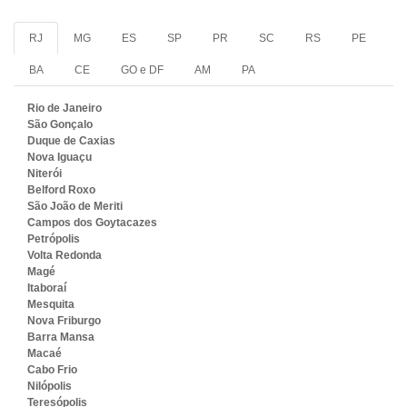
RJ
MG
ES
SP
PR
SC
RS
PE
BA
CE
GO e DF
AM
PA
Rio de Janeiro
São Gonçalo
Duque de Caxias
Nova Iguaçu
Niterói
Belford Roxo
São João de Meriti
Campos dos Goytacazes
Petrópolis
Volta Redonda
Magé
Itaboraí
Mesquita
Nova Friburgo
Barra Mansa
Macaé
Cabo Frio
Nilópolis
Teresópolis