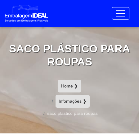
SACO PLÁSTICO PARA
ROUPAS
Home ❱
Infomações ❱
saco plástico para roupas