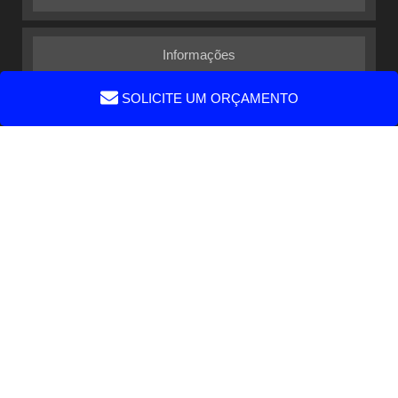
Informações
SOLICITE UM ORÇAMENTO
Mapa do site
Faça parte
Copyright © Embalagem Ideal. (Lei 9610
W3C
W3C
de 19/02/1998)
© um parceiro