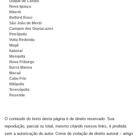
Duque de Caxias
Nova Iguaçu
Niterói
Belford Roxo
São João de Meriti
Campos dos Goytacazes
Petrópolis
Volta Redonda
Magé
Itaboraí
Mesquita
Nova Friburgo
Barra Mansa
Macaé
Cabo Frio
Nilópolis
Teresópolis
Resende
O conteúdo do texto desta página é de direito reservado. Sua
reprodução, parcial ou total, mesmo citando nossos links, é proibida
sem a autorização do autor. Crime de violação de direito autoral – artigo