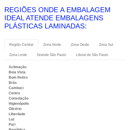
REGIÕES ONDE A EMBALAGEM
IDEAL ATENDE EMBALAGENS
PLÁSTICAS LAMINADAS:
Região Central
Zona Norte
Zona Oeste
Zona Sul
Zona Leste
Grande São Paulo
Litoral de São Paulo
Aclimação
Bela Vista
Bom Retiro
Brás
Cambuci
Centro
Consolação
Higienópolis
Glicério
Liberdade
Luz
Pari
República