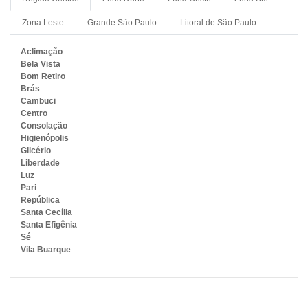
Zona Leste
Grande São Paulo
Litoral de São Paulo
Aclimação
Bela Vista
Bom Retiro
Brás
Cambuci
Centro
Consolação
Higienópolis
Glicério
Liberdade
Luz
Pari
República
Santa Cecília
Santa Efigênia
Sé
Vila Buarque