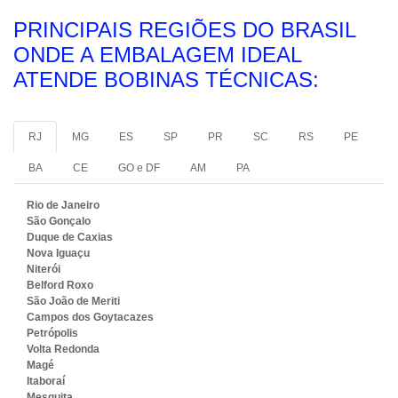
PRINCIPAIS REGIÕES DO BRASIL
ONDE A EMBALAGEM IDEAL
ATENDE BOBINAS TÉCNICAS:
RJ
MG
ES
SP
PR
SC
RS
PE
BA
CE
GO e DF
AM
PA
Rio de Janeiro
São Gonçalo
Duque de Caxias
Nova Iguaçu
Niterói
Belford Roxo
São João de Meriti
Campos dos Goytacazes
Petrópolis
Volta Redonda
Magé
Itaboraí
Mesquita