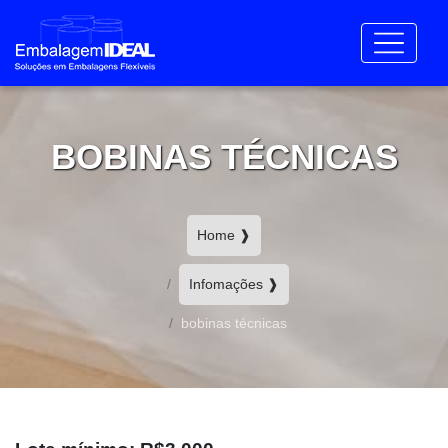
BOBINAS TÉCNICAS
Home ❱
Infomações ❱
bobinas técnicas