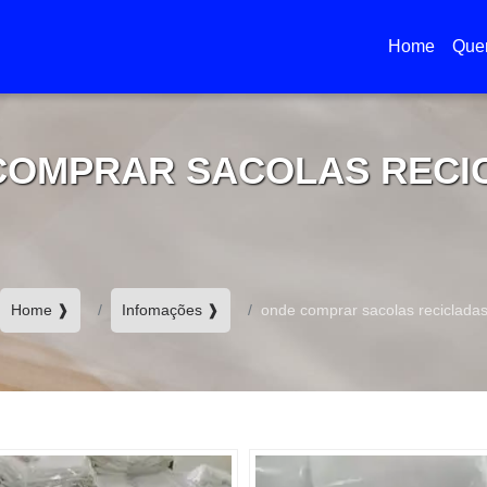
Home
Que
(current)
COMPRAR SACOLAS RECI
Home ❱
Infomações ❱
onde comprar sacolas reciclada