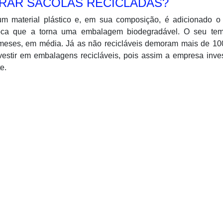
RAR SACOLAS RECICLADAS?
um material plástico e, em sua composição, é adicionado o
ioca que a torna uma embalagem biodegradável. O seu te
meses, em média. Já as não recicláveis demoram mais de 10
vestir em embalagens recicláveis, pois assim a empresa inv
e.