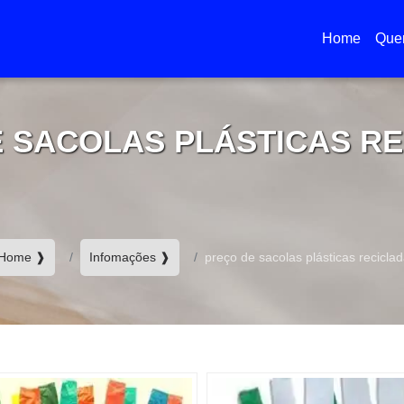
Home
Que
(current)
 SACOLAS PLÁSTICAS R
Home ❱
Infomações ❱
preço de sacolas plásticas recicla