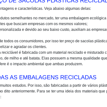
ÇO DE SACOLAS PLÁSTICAS RECICLA
tagens e características. Veja abaixo algumas delas:
produtos semelhantes no mercado, ter uma embalagem ecológica
entes que buscam empresas com os mesmos valores;
ersonalizada e devido ao seu baixo custo, auxiliam as empres
de todos os consumidores, por isso ter preço de sacolas plástic
elizar e agradar os clientes.
 reciclável é fabricada com um material reciclado e misturado 
lo, de milho e até batata. Elas possuem a mesma qualidade qu
ifere é o impacto ambiental que ambas produzem.
AS AS EMBALAGENS RECICLADAS
tos estudos. Por isso, são fabricadas a partir de vários plást
 dito anteriormente. Para se ter uma ideia dos materiais qu
: