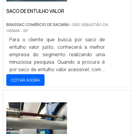
SACO DE ENTULHO VALOR
BRASSAC COMÉRCIO DE SACARIA
/ SÃO SEBASTIÃO DA
GRAMA - SP
Para o cliente que busca por saco de
entulho valor justo, conhecerá a melhor
empresa do segmento realizando uma
minuciosa pesquisa. Quando a procura é
por saco de entulho valor acessível, com a
Brassac Comércio de Sacaria o cliente
COTAR AGORA
poderá encontrar precisão com
pagamento acessível.MAIS DETALHES
SOBRE O SACO DE ENTULHO VALOR
JUSTOA Brassac Comércio de Sacaria
canaliza seus esforços em criar uma
estrutura com escritório de alta qualidade
onde são realizadas as atividades e