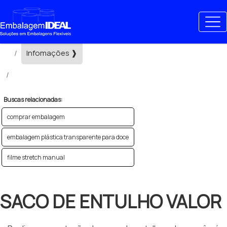
Home ❱
Infomações ❱
saco de entulho valor
Buscas relacionadas:
comprar embalagem
embalagem plástica transparente para doce
filme stretch manual
SACO DE ENTULHO VALOR